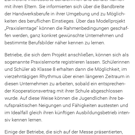
mit ihren El­tern. Sie in­for­mier­ten sich über die Band­brei­te
der Hand­werks­be­ru­fe in ihrer Um­ge­bung und zu Mög­lich­
kei­ten des be­ruf­li­chen Ein­stie­ges. Über das Mo­dell­pro­jekt
„Pra­xis­lern­ta­ge“ kön­nen die Rah­men­be­din­gun­gen ge­schaf­
fen wer­den, ganz kon­kret ge­wünsch­te Un­ter­neh­men und
be­stimm­te Be­rufs­bil­der näher ken­nen zu ler­nen.
Be­trie­be, die sich dem Pro­jekt an­schlie­ßen, kön­nen sich als
so­ge­nann­te Pra­xis­lern­or­te re­gis­trie­ren las­sen. Schü­le­rin­nen
und Schü­ler ab Klas­se 8 er­hal­ten dann die Mög­lich­keit, im
vier­zehn­tä­gi­gen Rhyth­mus über einen län­ge­ren Zeit­raum in
die­sen Un­ter­neh­men zu ar­bei­ten, so­bald ein ent­spre­chen­
der Ko­ope­ra­ti­ons­ver­trag mit ihrer Schu­le ab­ge­schlos­sen
wurde. Auf diese Weise kön­nen die Ju­gend­li­chen ihre be­
rufs­prak­ti­schen Nei­gun­gen und Fä­hig­kei­ten aus­tes­ten und
im Ide­al­fall gleich ihren künf­ti­gen Aus­bil­dungs­be­trieb in­ten­
siv ken­nen ler­nen.
Ei­ni­ge der Be­trie­be, die sich auf der Messe prä­sen­tier­ten,