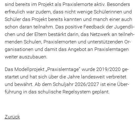
sind be­reits im Pro­jekt als Pra­xis­lern­or­te aktiv. Be­son­ders
er­freu­lich war zudem, dass nicht we­ni­ge Schü­le­rin­nen und
Schü­ler das Pro­jekt be­reits kann­ten und manch einer auch
schon daran teil­nahm. Das po­si­ti­ve Feed­back der Ju­gend­li­
chen und der El­tern be­stärkt darin, das Netz­werk an teil­neh­
men­den Schu­len, Pra­xis­lern­or­ten und un­ter­stüt­zen­den Or­
ga­ni­sa­tio­nen und damit das An­ge­bot an Pra­xis­lern­ta­gen
wei­ter aus­zu­bau­en.
Das Mo­dell­pro­jekt „Pra­xis­lern­ta­ge“ wurde 2019/2020 ge­
star­tet und hat sich über die Jahre lan­des­weit ver­brei­tet
und be­währt. Ab dem Schul­jahr 2026/2027 ist eine Über­
füh­rung in das schu­li­sche Re­gel­sys­tem ge­plant.
Zu­rück