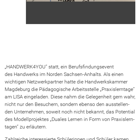
„HAND­WERK4YOU“ statt, ein Be­rufs­fin­dungs­event
des Hand­werks im Nor­den Sachsen-​Anhalts. Als einen
wich­ti­gen Netz­werk­part­ner hatte die Hand­werks­kam­mer
Mag­de­burg die Päd­ago­gi­sche Ar­beits­stel­le „Pra­xis­lern­ta­ge“
am LISA ein­ge­la­den. Diese nahm die Ge­le­gen­heit gern wahr,
nicht nur den Be­su­chern, son­dern eben­so den aus­stel­len­
den Un­ter­neh­men, so­weit noch nicht be­kannt, das Po­ten­ti­al
des Mo­dell­pro­jek­tes „Dua­les Ler­nen in Form von Pra­xis­lern­
ta­gen“ zu er­läu­tern.
Zahl­rei­che in­ter­es­sier­te Schü­le­rin­nen und Schü­ler kamen