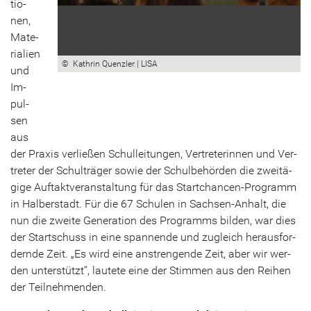
tio­
nen,
Ma­te­
ria­li­en
© Kath­rin Quenz­ler | LISA
und
Im­
pul­
sen
aus
der Pra­xis ver­lie­ßen Schul­lei­tun­gen, Ver­tre­te­rin­nen und Ver­
tre­ter der Schul­trä­ger sowie der Schul­be­hör­den die zwei­tä­
gi­ge Auf­takt­ver­an­stal­tung für das Startchancen-​Programm
in Hal­ber­stadt. Für die 67 Schu­len in Sachsen-​Anhalt, die
nun die zwei­te Ge­ne­ra­ti­on des Pro­gramms bil­den, war dies
der Start­schuss in eine span­nen­de und zu­gleich her­aus­for­
dern­de Zeit. „Es wird eine an­stren­gen­de Zeit, aber wir wer­
den un­ter­stützt“, lau­te­te eine der Stim­men aus den Rei­hen
der Teil­neh­men­den.