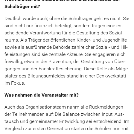
Schul­trä­ger mit?
Deut­lich wurde auch; ohne die Schul­trä­ger geht es nicht. Sie
sind nicht nur fi­nan­zi­ell be­tei­ligt, son­dern tra­gen eine ent­
schei­den­de Ver­ant­wor­tung für die Ge­stal­tung des So­zi­al­
raums. Als Trä­ger der öf­fent­li­chen Kinder-​ und Ju­gend­hil­fe
sowie als aus­füh­ren­de Be­hör­de zahl­rei­cher Sozial-​ und Hil­
fe­leis­tun­gen sind sie zen­tra­le Ak­teu­re. Sie en­ga­gie­ren sich
frei­wil­lig, etwa in der Prä­ven­ti­on, der Ge­stal­tung von Über­
gän­gen und der Fach­kräf­te­si­che­rung. Diese Rolle als Mit­ge­
stal­ter des Bil­dungs­um­fel­des stand in einer Denk­werk­statt
im Fokus.
Was neh­men die Ver­an­stal­ter mit?
Auch das Or­ga­ni­sa­ti­ons­team nahm alle Rück­mel­dun­gen
der Teil­neh­men­den auf: Die Ba­lan­ce zwi­schen Input, Aus­
tausch und ge­mein­sa­mer Ent­wick­lung sei ent­schei­dend. Im
Ver­gleich zur ers­ten Ge­ne­ra­ti­on star­ten die Schu­len nun mit