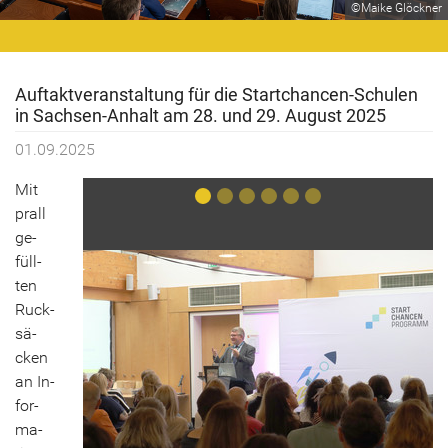
©Maike Glöckner
Auf­takt­ver­an­stal­tung für die Startchancen-​Schulen
in Sachsen-​Anhalt am 28. und 29. Au­gust 2025
01.09.2025
Mit
prall
ge­
füll­
ten
Ruck­
sä­
cken
an In­
for­
ma­