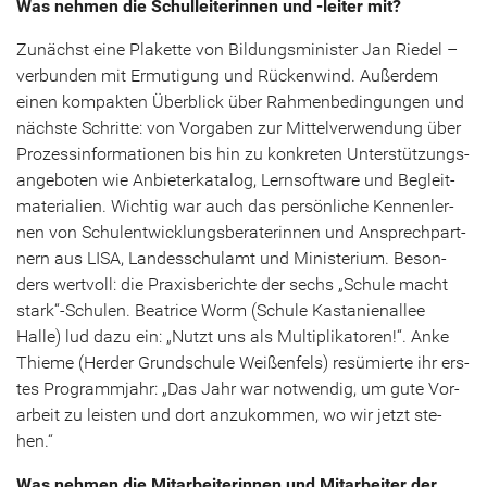
Was neh­men die Schul­lei­te­rin­nen und -​leiter mit?
Zu­nächst eine Pla­ket­te von Bil­dungs­mi­nis­ter Jan Rie­del –
ver­bun­den mit Er­mu­ti­gung und Rü­cken­wind. Au­ßer­dem
einen kom­pak­ten Über­blick über Rah­men­be­din­gun­gen und
nächs­te Schrit­te: von Vor­ga­ben zur Mit­tel­ver­wen­dung über
Pro­zess­in­for­ma­tio­nen bis hin zu kon­kre­ten Un­ter­stüt­zungs­
an­ge­bo­ten wie An­bie­ter­ka­ta­log, Lern­soft­ware und Be­gleit­
ma­te­ria­li­en. Wich­tig war auch das per­sön­li­che Ken­nen­ler­
nen von Schul­ent­wick­lungs­be­ra­te­rin­nen und An­sprech­part­
nern aus LISA, Lan­des­schul­amt und Mi­nis­te­ri­um. Be­son­
ders wert­voll: die Pra­xis­be­rich­te der sechs „Schu­le macht
stark“-​Schulen. Bea­tri­ce Worm (Schu­le Kas­ta­ni­en­al­lee
Halle) lud dazu ein: „Nutzt uns als Mul­ti­pli­ka­to­ren!“. Anke
Thie­me (Her­der Grund­schu­le Wei­ßen­fels) re­sü­mier­te ihr ers­
tes Pro­gramm­jahr: „Das Jahr war not­wen­dig, um gute Vor­
ar­beit zu leis­ten und dort an­zu­kom­men, wo wir jetzt ste­
hen.“
Was neh­men die Mit­ar­bei­te­rin­nen und Mit­ar­bei­ter der