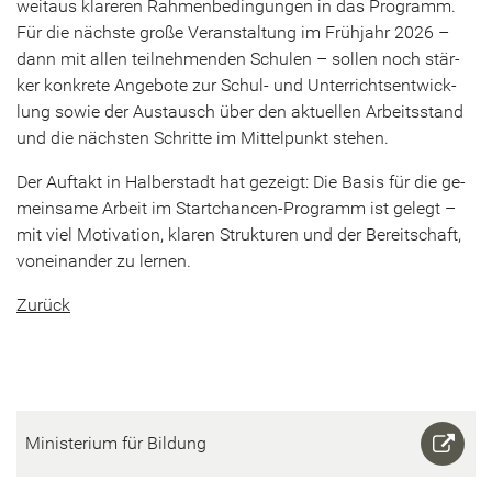
weit­aus kla­re­ren Rah­men­be­din­gun­gen in das Pro­gramm.
Für die nächs­te große Ver­an­stal­tung im Früh­jahr 2026 –
dann mit allen teil­neh­men­den Schu­len – sol­len noch stär­
ker kon­kre­te An­ge­bo­te zur Schul-​ und Un­ter­richts­ent­wick­
lung sowie der Aus­tausch über den ak­tu­el­len Ar­beits­stand
und die nächs­ten Schrit­te im Mit­tel­punkt ste­hen.
Der Auf­takt in Hal­ber­stadt hat ge­zeigt: Die Basis für die ge­
mein­sa­me Ar­beit im Startchancen-​Programm ist ge­legt –
mit viel Mo­ti­va­ti­on, kla­ren Struk­tu­ren und der Be­reit­schaft,
von­ein­an­der zu ler­nen.
Zu­rück
Mi­nis­te­ri­um für Bil­dung