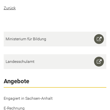
Zu­rück
Mi­nis­te­ri­um für Bil­dung
Lan­des­schul­amt
Angebote
Engagiert in Sachsen-Anhalt
E-Rechnung