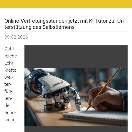
Online-​Vertretungsstunden jetzt mit KI-​Tutor zur Un­
ter­stüt­zung des Selbst­ler­nens
09.02.2026
Zahl­
rei­che
Lehr­
kräf­te
wei­
ter­
füh­
ren­
der
Schu­
len in