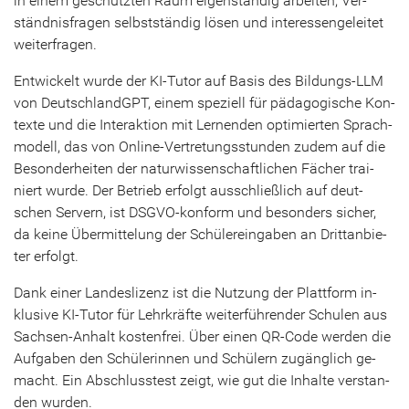
in einem ge­schütz­ten Raum ei­gen­stän­dig ar­bei­ten, Ver­
ständ­nis­fra­gen selbst­stän­dig lösen und in­ter­es­sen­ge­lei­tet
wei­ter­fra­gen.
Ent­wi­ckelt wurde der KI-​Tutor auf Basis des Bildungs-​LLM
von Deutsch­landGPT, einem spe­zi­ell für päd­ago­gi­sche Kon­
tex­te und die In­ter­ak­ti­on mit Ler­nen­den op­ti­mier­ten Sprach­
mo­dell, das von Online-​Vertretungsstunden zudem auf die
Be­son­der­hei­ten der na­tur­wis­sen­schaft­li­chen Fä­cher trai­
niert wurde. Der Be­trieb er­folgt aus­schließ­lich auf deut­
schen Ser­vern, ist DSGVO-​konform und be­son­ders si­cher,
da keine Über­mit­te­lung der Schü­ler­ein­ga­ben an Dritt­an­bie­
ter er­folgt.
Dank einer Lan­des­li­zenz ist die Nut­zung der Platt­form in­
klu­si­ve KI-​Tutor für Lehr­kräf­te wei­ter­füh­ren­der Schu­len aus
Sachsen-​Anhalt kos­ten­frei. Über einen QR-​Code wer­den die
Auf­ga­ben den Schü­le­rin­nen und Schü­lern zu­gäng­lich ge­
macht. Ein Ab­schluss­test zeigt, wie gut die In­hal­te ver­stan­
den wur­den.