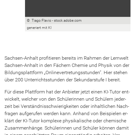
© Tiago Fla­vio - stock.adobe.com
ge­ne­riert mit KI
Sachsen-​Anhalt pro­fi­tie­ren be­reits im Rah­men der Lern­welt
Sachsen-​Anhalt in den Fä­chern Che­mie und Phy­sik von der
Bil­dungs­platt­form „On­line­ver­tre­tungs­stun­den“. Hier ste­hen
über 200 Un­ter­richts­stun­den der Se­kun­dar­stu­fe I be­reit.
Für diese Platt­form hat der An­bie­ter jetzt einen KI-​Tutor ent­
wi­ckelt, wel­cher von den Schü­le­rin­nen und Schü­lern je­der­
zeit bei Ver­ständ­nis­schwie­rig­kei­ten oder in­halt­li­chen Nach­
fra­gen auf­ge­ru­fen wer­den kann. An­hand von Bei­spie­len er­
klärt der KI-​Tutor kom­ple­xe phy­si­ka­li­sche oder che­mi­sche
Zu­sam­men­hän­ge. Schü­le­rin­nen und Schü­ler kön­nen damit