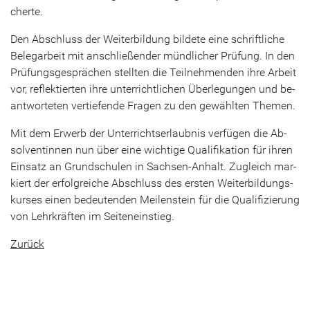
cher­te.
Den Ab­schluss der Wei­ter­bil­dung bil­de­te eine schrift­li­che
Be­le­g­ar­beit mit an­schlie­ßen­der münd­li­cher Prü­fung. In den
Prü­fungs­ge­sprä­chen stell­ten die Teil­neh­men­den ihre Ar­beit
vor, re­flek­tier­ten ihre un­ter­richt­li­chen Über­le­gun­gen und be­
ant­wor­te­ten ver­tie­fen­de Fra­gen zu den ge­wähl­ten The­men.
Mit dem Er­werb der Un­ter­richts­er­laub­nis ver­fü­gen die Ab­
sol­ven­tin­nen nun über eine wich­ti­ge Qua­li­fi­ka­ti­on für ihren
Ein­satz an Grund­schu­len in Sachsen-​Anhalt. Zu­gleich mar­
kiert der er­folg­rei­che Ab­schluss des ers­ten Wei­ter­bil­dungs­
kur­ses einen be­deu­ten­den Mei­len­stein für die Qua­li­fi­zie­rung
von Lehr­kräf­ten im Sei­ten­ein­stieg.
Zu­rück