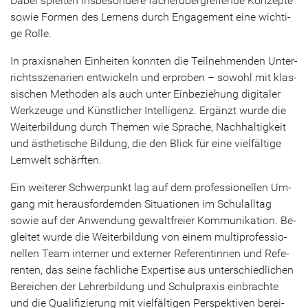
Dabei spiel­ten ins­be­son­de­re fä­cher­über­grei­fen­de Kon­zep­te
sowie For­men des Ler­nens durch En­ga­ge­ment eine wich­ti­
ge Rolle.
In pra­xis­na­hen Ein­hei­ten konn­ten die Teil­neh­men­den Un­ter­
richts­sze­na­ri­en ent­wi­ckeln und er­pro­ben – so­wohl mit klas­
si­schen Me­tho­den als auch unter Ein­be­zie­hung di­gi­ta­ler
Werk­zeu­ge und Künst­li­cher In­tel­li­genz. Er­gänzt wurde die
Wei­ter­bil­dung durch The­men wie Spra­che, Nach­hal­tig­keit
und äs­the­ti­sche Bil­dung, die den Blick für eine viel­fäl­ti­ge
Lern­welt schärf­ten.
Ein wei­te­rer Schwer­punkt lag auf dem pro­fes­sio­nel­len Um­
gang mit her­aus­for­dern­den Si­tua­tio­nen im Schul­all­tag
sowie auf der An­wen­dung ge­walt­frei­er Kom­mu­ni­ka­ti­on. Be­
glei­tet wurde die Wei­ter­bil­dung von einem mul­ti­pro­fes­sio­
nel­len Team in­ter­ner und ex­ter­ner Re­fe­ren­tin­nen und Re­fe­
ren­ten, das seine fach­li­che Ex­per­ti­se aus un­ter­schied­li­chen
Be­rei­chen der Leh­rer­bil­dung und Schul­pra­xis ein­brach­te
und die Qua­li­fi­zie­rung mit viel­fäl­ti­gen Per­spek­ti­ven be­rei­