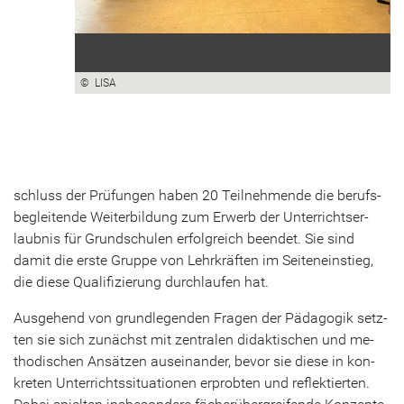
© LISA
schluss der Prü­fun­gen haben 20 Teil­neh­men­de die be­rufs­
be­glei­ten­de Wei­ter­bil­dung zum Er­werb der Un­ter­richts­er­
laub­nis für Grund­schu­len er­folg­reich be­en­det. Sie sind
damit die erste Grup­pe von Lehr­kräf­ten im Sei­ten­ein­stieg,
die diese Qua­li­fi­zie­rung durch­lau­fen hat.
Aus­ge­hend von grund­le­gen­den Fra­gen der Päd­ago­gik setz­
ten sie sich zu­nächst mit zen­tra­len di­dak­ti­schen und me­
tho­di­schen An­sät­zen aus­ein­an­der, bevor sie diese in kon­
kre­ten Un­ter­richts­si­tua­tio­nen er­prob­ten und re­flek­tier­ten.