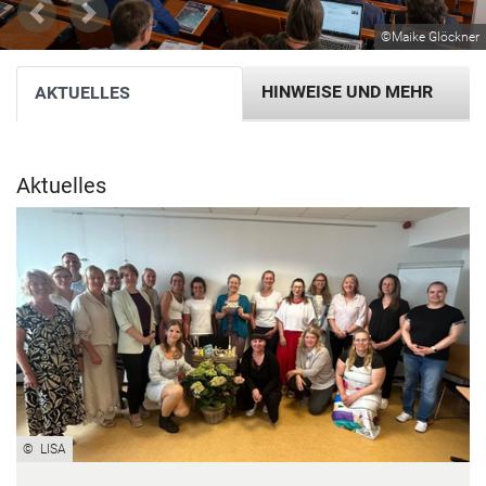
Previous
Next
©Maike Glöckner
HIN­WEI­SE UND MEHR
AK­TU­EL­LES
Ak­tu­el­les
© LISA