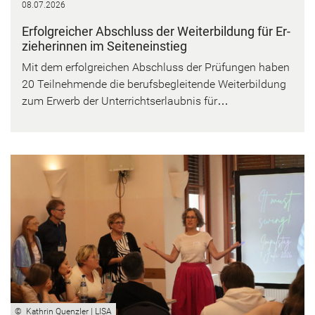
08.07.2026
Er­folg­rei­cher Ab­schluss der Wei­ter­bil­dung für Er­
zie­he­rin­nen im Sei­ten­ein­stieg
Mit dem er­folg­rei­chen Ab­schluss der Prü­fun­gen haben
20 Teil­neh­men­de die be­rufs­be­glei­ten­de Wei­ter­bil­dung
zum Er­werb der Un­ter­richts­er­laub­nis für…
© Kath­rin Quenz­ler | LISA