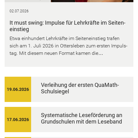
02.07.2026
It must swing: Im­pul­se für Lehr­kräf­te im Sei­ten­
ein­stieg
Etwa ein­hun­dert Lehr­kräf­te im Sei­ten­ein­stieg tra­fen
sich am 1. Juli 2026 in Ot­ters­le­ben zum ers­ten Im­puls­
tag. Mit die­sem neuen For­mat kamen die…
Ver­lei­hung der ers­ten QuaMath-​
19.06.2026
Schulsiegel
Sys­te­ma­ti­sche Le­se­för­de­rung an
17.06.2026
Grund­schu­len mit dem Le­se­band