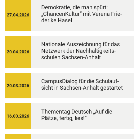
De­mo­kra­tie, die man spürt:
„Chan­cen­Kul­tur“ mit Ve­re­na Frie­
27.04.2026
de­ri­ke Hasel
Na­tio­na­le Aus­zeich­nung für das
Netz­werk der Nach­hal­tig­keits­
20.04.2026
schu­len Sachsen-​Anhalt
Cam­pus­Dia­log für die Schul­auf­
20.03.2026
sicht in Sachsen-​Anhalt ge­star­tet
The­men­tag Deutsch „Auf die
16.03.2026
Plät­ze, fer­tig, lies!“