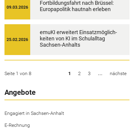
Fort­bil­dungs­fahrt nach Brüs­sel:
09.03.2026
Eu­ro­pa­po­li­tik haut­nah er­le­ben
emuKI er­wei­tert Ein­satz­mög­lich­
kei­ten von KI im Schul­all­tag
25.02.2026
Sachsen-​Anhalts
Seite 1 von 8
1
2
3
…
nächs­te
Angebote
Engagiert in Sachsen-Anhalt
E-Rechnung