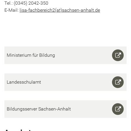
Tel.: (0345) 2042-350
E-​Mail:
lisa-​fachbereich2(at)sachsen-​anhalt.de
Mi­nis­te­ri­um für Bil­dung
Lan­des­schul­amt
Bil­dungs­ser­ver Sachsen-​Anhalt