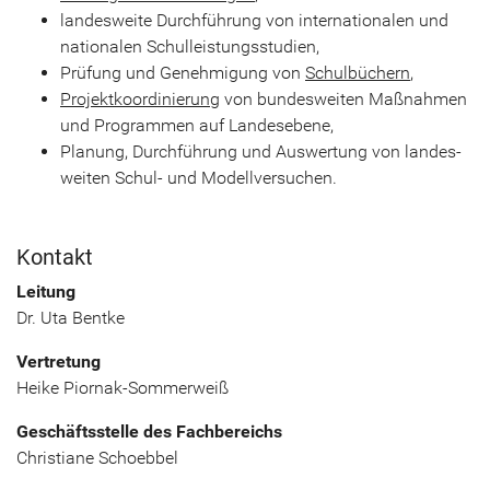
lan­des­wei­te Durch­füh­rung von in­ter­na­tio­na­len und
na­tio­na­len Schul­leis­tungs­stu­di­en,
Prü­fung und Ge­neh­mi­gung von
Schul­bü­chern
,
Pro­jekt­ko­or­di­nie­rung
von bun­des­wei­ten Maß­nah­men
und Pro­gram­men auf Lan­des­ebe­ne,
Pla­nung, Durch­füh­rung und Aus­wer­tung von lan­des­
wei­ten Schul-​ und Mo­dell­ver­su­chen.
Kon­takt
Lei­tung
Dr. Uta Bent­ke
Ver­tre­tung
Heike Piornak-​Sommerweiß
Ge­schäfts­stel­le des Fach­be­reichs
Chris­tia­ne Scho­eb­bel