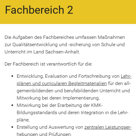
Fachbereich 2
Die Auf­ga­ben des Fach­be­rei­ches um­fas­sen Maß­nah­men
zur Qua­li­täts­ent­wick­lung und ‑si­che­rung von Schu­le und
Un­ter­richt im Land Sachsen-​Anhalt.
Der Fach­be­reich ist ver­ant­wort­lich für die:
Ent­wick­lung, Eva­lua­ti­on und Fort­schrei­bung von
Lehr­
plä­nen und cur­ri­cu­la­ren Be­gleit­ma­te­ria­li­en
für den all­
ge­mein­bil­den­den und be­rufs­bil­den­den Un­ter­richt und
Mit­wir­kung bei deren Im­ple­men­tie­rung,
Mit­wir­kung bei der Er­ar­bei­tung der KMK-​
Bildungsstandards und deren In­te­gra­ti­on in die Lehr­
plä­ne,
Er­stel­lung und Aus­wer­tung von
zen­tra­len Leis­tungs­er­
he­bun­gen und Prü­fun­gen
,