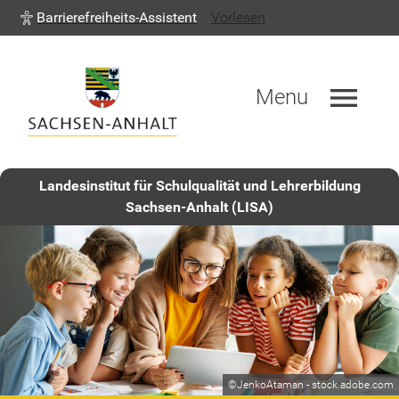
Barrierefreiheits-Assistent
Vorlesen
menu
Menu
Landesinstitut für Schulqualität und Lehrerbildung
Sachsen-Anhalt (LISA)
©JenkoAtaman - stock.adobe.com