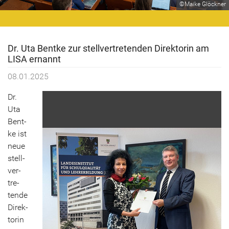
©Maike Glöckner
Dr. Uta Bent­ke zur stell­ver­tre­ten­den Di­rek­to­rin am
LISA er­nannt
08.01.2025
Dr.
Uta
Bent­
ke ist
neue
stell­
ver­
tre­
ten­de
Di­rek­
to­rin