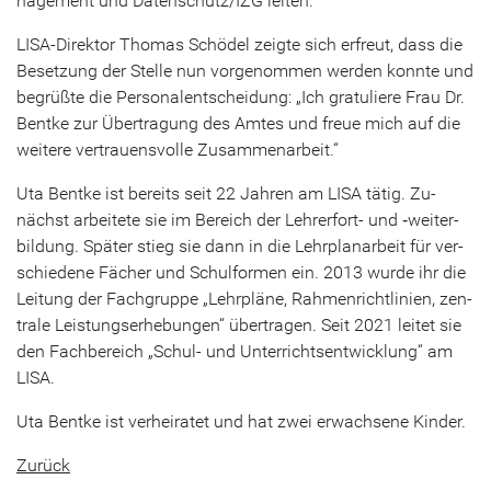
nage­ment und Da­ten­schutz/IZG lei­ten.
LISA-​Direktor Tho­mas Sch­ödel zeig­te sich er­freut, dass die
Be­set­zung der Stel­le nun vor­ge­nom­men wer­den konn­te und
be­grüß­te die Per­so­nal­ent­schei­dung: „Ich gra­tu­lie­re Frau Dr.
Bent­ke zur Über­tra­gung des Amtes und freue mich auf die
wei­te­re ver­trau­ens­vol­le Zu­sam­men­ar­beit.“
Uta Bent­ke ist be­reits seit 22 Jah­ren am LISA tätig. Zu­
nächst ar­bei­te­te sie im Be­reich der Lehrerfort-​ und ‑wei­ter­
bil­dung. Spä­ter stieg sie dann in die Lehr­plan­ar­beit für ver­
schie­de­ne Fä­cher und Schul­for­men ein. 2013 wurde ihr die
Lei­tung der Fach­grup­pe „Lehr­plä­ne, Rah­men­richt­li­ni­en, zen­
tra­le Leis­tungs­er­he­bun­gen“ über­tra­gen. Seit 2021 lei­tet sie
den Fach­be­reich „Schul-​ und Un­ter­richts­ent­wick­lung“ am
LISA.
Uta Bent­ke ist ver­hei­ra­tet und hat zwei er­wach­se­ne Kin­der.
Zu­rück